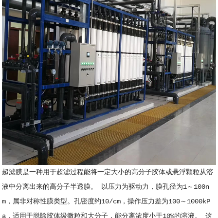
超滤膜是一种用于超滤过程能将一定大小的高分子胶体或悬浮颗粒从溶
液中分离出来的高分子半透膜。 以压力为驱动力，膜孔径为1～100n
m，属非对称性膜类型。孔密度约10/cm，操作压力差为100～1000kP
a，适用于脱除胶体级微粒和大分子，能分离浓度小于10%的溶液。 这