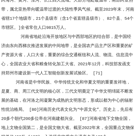
跨海河、黄河、淮河、长江四大流域。大部分地处暖温带，南部跨亚热
带，属北亚热带向暖温带过渡的大陆性季风气候。截至2023年末，河南
省辖17个地级市，21个县级市（含1个省直辖县级市）、82个县、54个
市辖区。]全省常住人口9815万人。
河南省地处沿海开放地区与中西部地区的结合部，是中国经
济由东向西梯次推进发展的中间地带，是全国农产品主产区和重要的矿
产资源大省，人口大省，重要的综合交通枢纽和人流、物流、信息流中
心，全国农业大省和粮食转化加工大省。2021年12月，科技部发函支
持郑州市建设新一代人工智能创新发展试验区。 [71]
河南省是中华民族、中华传统文化和华夏文明的重要发祥地，
是夏、商、周三代文明的核心区，三代文明奠定了中华文明绵延不断发
展的基础，在河洛之间凝聚为成熟的文明形态，形成以都为中心的辐射
性统治格局。 [80]河南历史代表文化为“中原文化”。历史上，先后有
20多个朝代200多位帝在河南建都兴业。 [87]河南省地下文物全国，
地上文物全国第二，是全国文物大省。截至2022年末，全国重点文物保