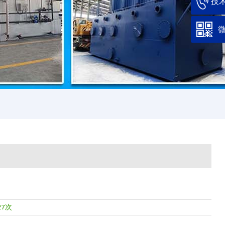
技术
27次